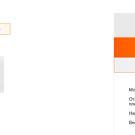
з
Мо
От
пл
На
Вес