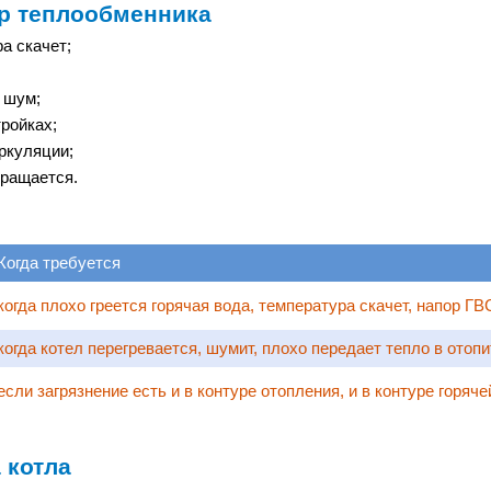
р теплообменника
а скачет;
 шум;
ройках;
ркуляции;
вращается.
Когда требуется
когда плохо греется горячая вода, температура скачет, напор ГВ
когда котел перегревается, шумит, плохо передает тепло в отоп
если загрязнение есть и в контуре отопления, и в контуре горяче
 котла