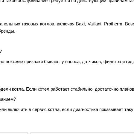
ли такое обслуживание требуется по действующим правилам га
ных газовых котлов, включая Baxi, Vaillant, Protherm, Bosch, 
 бренды.
?
но похожие признаки бывают у насоса, датчиков, фильтра и гид
дели котла. Если котел работает стабильно, достаточно планов
ванием?
ли включить в сервис котла, если диагностика показывает так