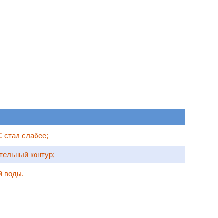
С стал слабее;
ительный контур;
й воды.