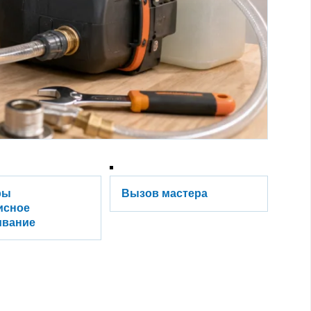
ры
Вызов мастера
исное
ивание