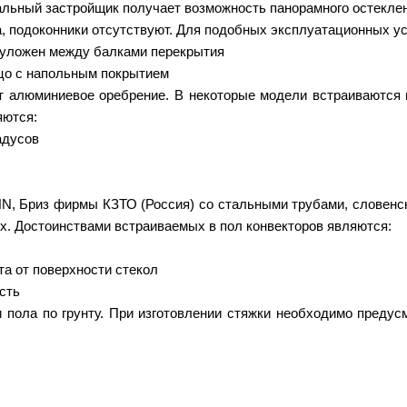
альный застройщик получает возможность панорамного остеклен
а, подоконники отсутствуют. Для подобных эксплуатационных у
о уложен между балками перекрытия
ицо с напольным покрытием
 алюминиевое оребрение. В некоторые модели встраиваются 
яются:
адусов
Бриз фирмы КЗТО (Россия) со стальными трубами, словенски
ex. Достоинствами встраиваемых в пол конвекторов являются:
та от поверхности стекол
сть
 пола по грунту. При изготовлении стяжки необходимо преду