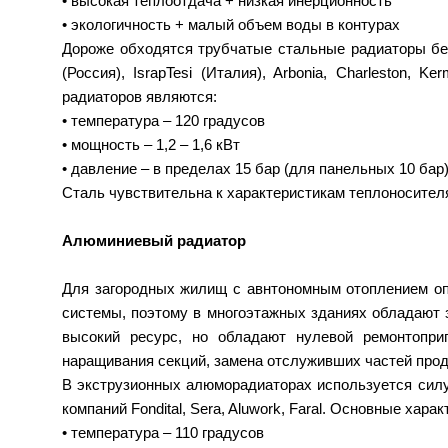
• высокая теплоотдача + низкая инерционность
• экологичность + малый объем воды в контурах
Дороже обходятся трубчатые стальные радиаторы без
(Россия), IsrapTesi (Италия), Arbonia, Charleston
радиаторов являются:
• температура – 120 градусов
• мощность – 1,2 – 1,6 кВт
• давление – в пределах 15 бар (для панельных 10 бар
Сталь чувствительна к характеристикам теплоносителя
Алюминиевый радиатор
Для загородных жилищ с авнтономным отоплением опт
системы, поэтому в многоэтажных зданиях обладают 
высокий ресурс, но обладают нулевой ремонтопри
наращивания секций, замена отслуживших частей прод
В экструзионных алюморадиаторах используется силу
компаний Fondital, Sera, Aluwork, Faral. Основные хара
• температура – 110 градусов