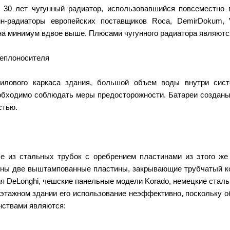
 30 лет чугунный радиатор, использовавшийся повсеместн
йн-радиаторы европейских поставщиков Roca, DemirDokum, 
на минимум вдвое выше. Плюсами чугунного радиатора являютс
теплоносителя
силового каркаса здания, большой объем воды внутри сист
обходимо соблюдать меры предосторожности. Батареи созданы 
стью.
 из стальных трубок с оребрением пластинами из этого же
нены две выштампованные пластины, закрывающие трубчатый к
 DeLonghi, чешские панельные модели Korado, немецкие стальн
оэтажном здании его использование неэффективно, поскольку о
нствами являются: