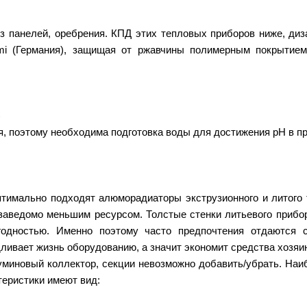
 панелей, оребрения. КПД этих тепловых приборов ниже, ди
, Kermi (Германия), защищая от ржавчины полимерным покрыт
)
, поэтому необходима подготовка воды для достижения рН в пре
имально подходят алюморадиаторы экструзионного и литого 
заведомо меньшим ресурсом. Толстые стенки литьевого прибо
годностью. Именно поэтому часто предпочтения отдаются
ливает жизнь оборудованию, а значит экономит средства хозяин
миновый коллектор, секции невозможно добавить/убрать. Наиб
ктеристики имеют вид: