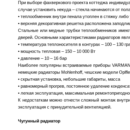
При выборе фахверкового проекта коттеджа индивиду
случае установить некуда – стекла начинаются от пол
• теплообменник внутри пенала утоплен в стяжку либ
• верхняя декоративная решетка расположена заподл
Стальные или медные трубки теплообменников имеют
дверей. Основными характеристиками радиаторов явл
• температура теплоносителя в контурах – 100 – 130 гр
• мощность тепловая – 150 – 10 000 Вт
• давление – 10 – 16 бар
Наиболее популярны встраиваемые приборы VARMANN, 
немецкие радиаторы Mohlenhoff, чешские модели Oplfl
• скрытная установка, небольшие габариты, масса
• равномерный прогрев, постоянное удаление конденса
• легкая эксплуатация, максимальная ремонтопригодно
К недостаткам можно отнести сложный монтаж внутри
эксплуатация с принудительной вентиляцией.
Чугунный радиатор