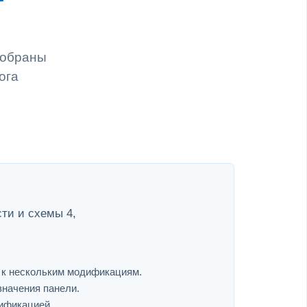
собраны
ога
сти и схемы 4,
я к нескольким модификациям.
значения панели.
дификацией.