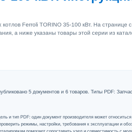
котлов Ferroli TORINO 35-100 кВт. На странице 
ания, а ниже указаны товары этой серии из катал
публиковано 5 документов и 6 товаров. Типы PDF: Запча
ель и тип PDF: один документ производителя может относитьс
проверить режимы, настройки, требования к эксплуатации и обо
еталировкам помогают сопоставить узел и совместимость с мо