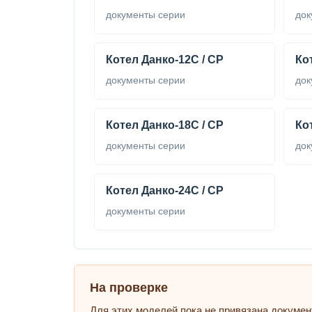
документы серии
док
Котел Данко-12С / СР
Ко
документы серии
док
Котел Данко-18С / СР
Ко
документы серии
док
Котел Данко-24С / СР
документы серии
На проверке
Для этих моделей пока не привязана докумен