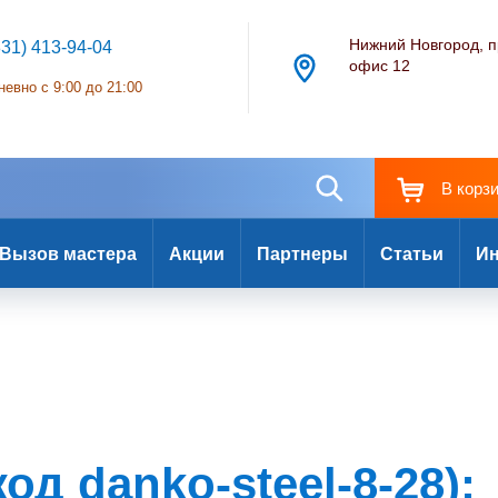
Нижний Новгород, п
831) 413-94-04
офис 12
евно с 9:00 до 21:00
В корз
Вызов мастера
Акции
Партнеры
Статьи
Ин
код danko-steel-8-28):