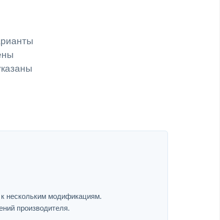
арианты
ены
указаны
я к нескольким модификациям.
ений производителя.