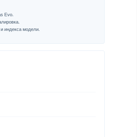
s Evo.
алировка.
 и индекса модели.