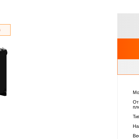
з
Мо
От
пл
Ти
На
Вес