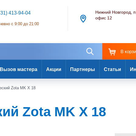
Нижний Новгород, п
831) 413-94-04
офис 12
евно с 9:00 до 21:00
В корз
Вызов мастера
Акции
Партнеры
Статьи
Ин
еский Zota MK X 18
ий Zota MK X 18