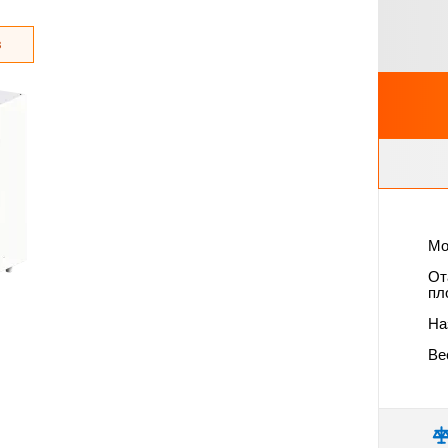
з
Мо
От
пл
На
Вес