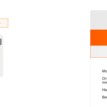
з
Мо
От
пл
На
Вес