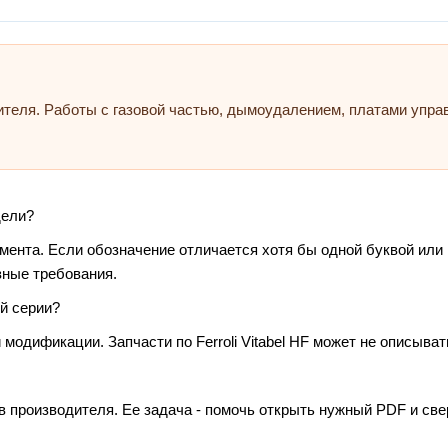
ителя. Работы с газовой частью, дымоудалением, платами упр
дели?
умента. Если обозначение отличается хотя бы одной буквой или
зные требования.
й серии?
модификации. Запчасти по Ferroli Vitabel HF может не описыват
в производителя. Ее задача - помочь открыть нужный PDF и св