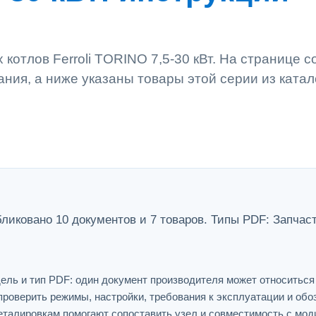
котлов Ferroli TORINO 7,5-30 кВт. На странице 
ания, а ниже указаны товары этой серии из катал
бликовано 10 документов и 7 товаров. Типы PDF: Запчас
ель и тип PDF: один документ производителя может относитьс
проверить режимы, настройки, требования к эксплуатации и обо
еталировкам помогают сопоставить узел и совместимость с мо