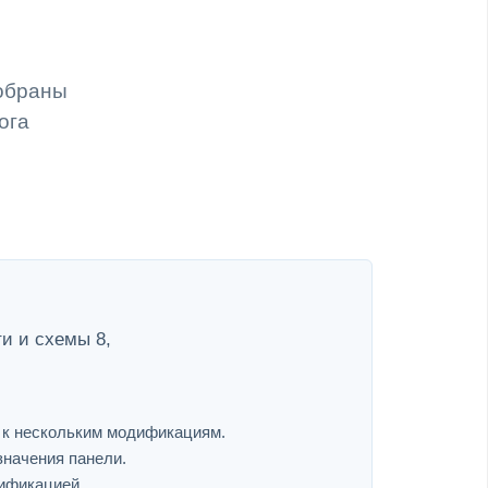
собраны
ога
ти и схемы 8,
я к нескольким модификациям.
значения панели.
дификацией.