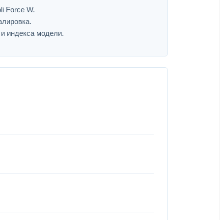
i Force W.
алировка.
 и индекса модели.