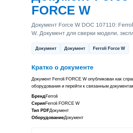
FORCE W
Документ Force W DOC 107110: Ferro
W. Документ для сверки модели, экс
Документ
Документ
Ferroli Force W
Кратко о документе
Документ Ferroli FORCE W опубликован как спра
оборудования и перейти к связанным документам
Бренд
Ferroli
Серия
Ferroli FORCE W
Тип PDF
Документ
Оборудование
Документ