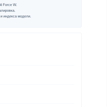
i Force W.
алировка.
 и индекса модели.