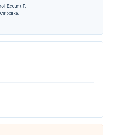
li Ecounit F.
алировка.