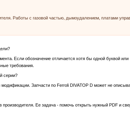
ителя. Работы с газовой частью, дымоудалением, платами упр
дели?
умента. Если обозначение отличается хотя бы одной буквой или
зные требования.
й серии?
 модификации. Запчасти по Ferroli DIVATOP D может не описыва
в производителя. Ее задача - помочь открыть нужный PDF и св