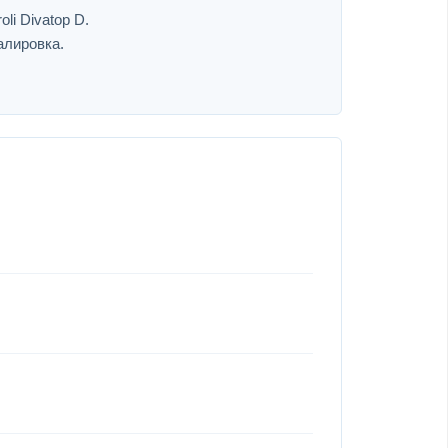
li Divatop D.
алировка.