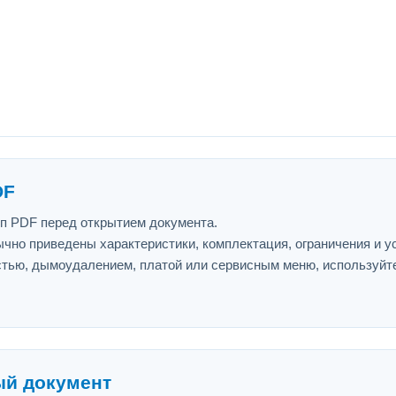
DF
ип PDF перед открытием документа.
ычно приведены характеристики, комплектация, ограничения и у
астью, дымоудалением, платой или сервисным меню, используйт
ый документ