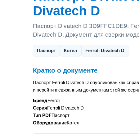
Divatech D
Паспорт Divatech D 3D9FFC1DE9: Ferro
Divatech D. Документ для сверки мод
Паспорт
Котел
Ferroli Divatech D
Кратко о документе
Паспорт Ferroli Divatech D опубликован как сп
и перейти к связанным документам этой же сери
Бренд
Ferroli
Серия
Ferroli Divatech D
Тип PDF
Паспорт
Оборудование
Котел