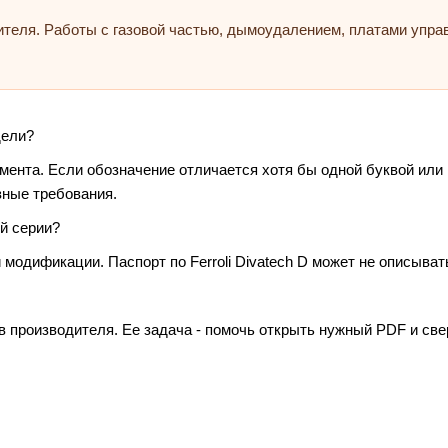
ителя. Работы с газовой частью, дымоудалением, платами упр
дели?
умента. Если обозначение отличается хотя бы одной буквой или
зные требования.
й серии?
модификации. Паспорт по Ferroli Divatech D может не описыват
в производителя. Ее задача - помочь открыть нужный PDF и св