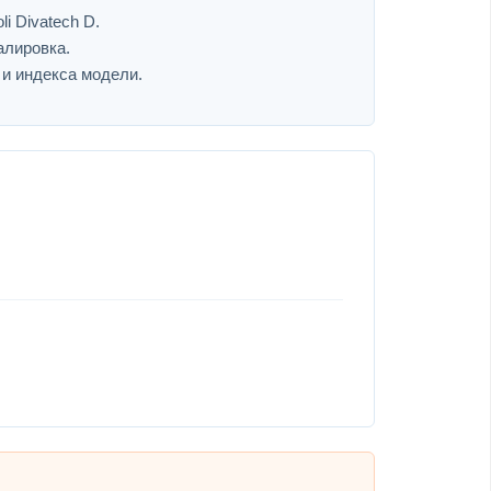
i Divatech D.
алировка.
 и индекса модели.