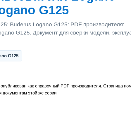
Logano G125
25: Buderus Logano G125: PDF производителя:
ogano G125. Документ для сверки модели, эксплу
ano G125
 опубликован как справочный PDF производителя. Страница пом
м документам этой же серии.