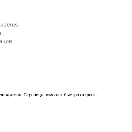
Buderus
я
тации
зводителя. Страница помогает быстро открыть