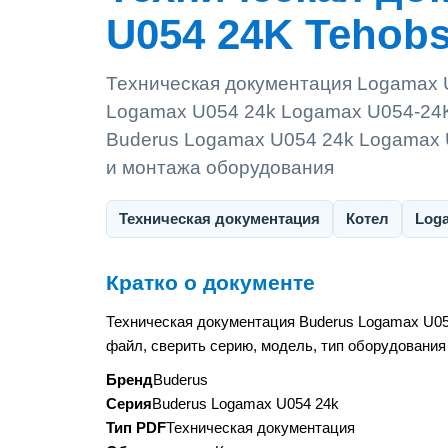
U054 24K Tehobsl
Техническая документация Logamax U
Logamax U054 24k Logamax U054-24K
Buderus Logamax U054 24k Logamax U
и монтажа оборудования
Техническая документация
Котел
Log
Кратко о документе
Техническая документация Buderus Logamax U05
файл, сверить серию, модель, тип оборудования
Бренд
Buderus
Серия
Buderus Logamax U054 24k
Тип PDF
Техническая документация