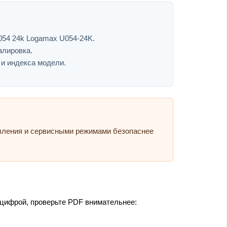
054 24k Logamax U054-24K.
алировка.
 и индекса модели.
авления и сервисными режимами безопаснее
 цифрой, проверьте PDF внимательнее: