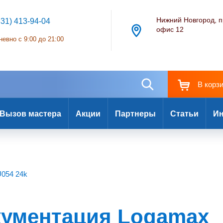
Нижний Новгород, п
831) 413-94-04
офис 12
евно с 9:00 до 21:00
В корз
Вызов мастера
Акции
Партнеры
Статьи
Ин
U054 24k
кументация Logamax