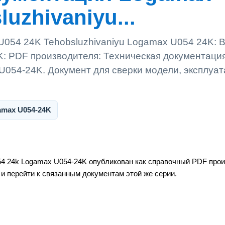
uzhivaniyu...
054 24K Tehobsluzhivaniyu Logamax U054 24K: 
: PDF производителя: Техническая документаци
054-24K. Документ для сверки модели, эксплуа
amax U054-24K
4 24k Logamax U054-24K опубликован как справочный PDF прои
 и перейти к связанным документам этой же серии.