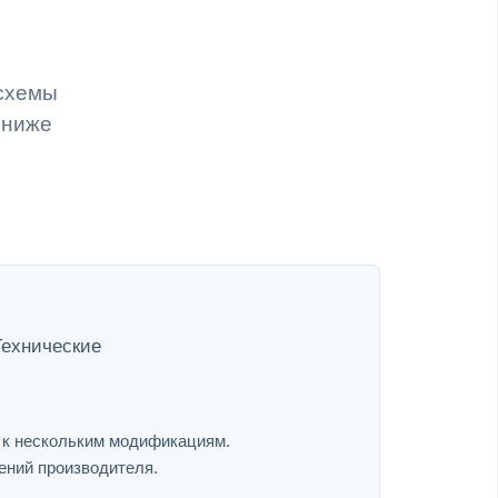
 схемы
 ниже
Технические
я к нескольким модификациям.
ений производителя.