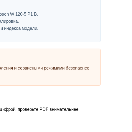
osch W 120-5 P1 B.
алировка.
 и индекса модели.
авления и сервисными режимами безопаснее
 цифрой, проверьте PDF внимательнее: