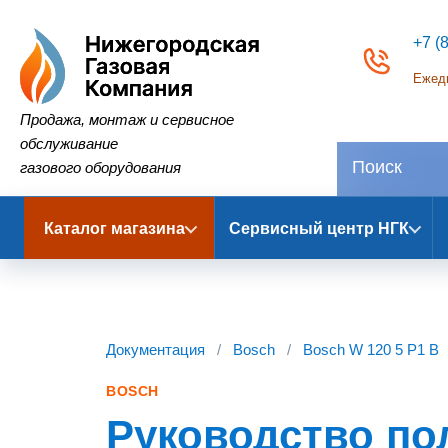
+7 (
Ежедн
Нижегородская Газовая Компания
Продажа, монтаж и сервисное
обслуживание
газового оборудования
Каталог магазина
Сервисный центр НГК
Документация
/
Bosch
/
Bosch W 120 5 P1 B
BOSCH
Руководство пол