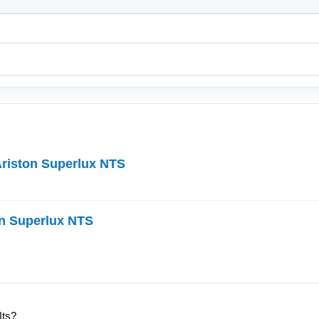
riston Superlux NTS
n Superlux NTS
Nts?