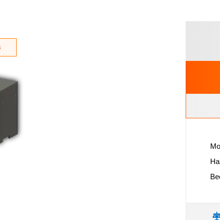
з
Мо
На
Вес