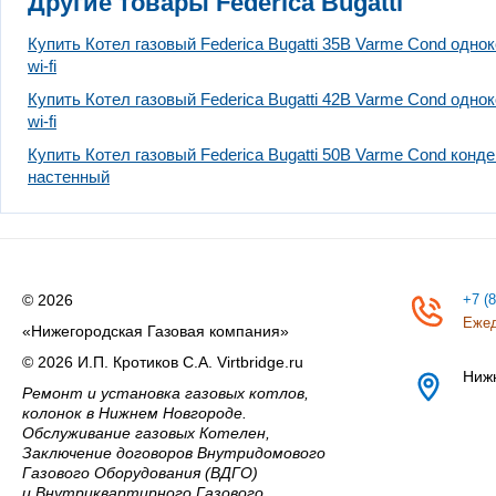
Другие товары Federica Bugatti
Купить Котел газовый Federica Bugatti 35В Varme Cond одн
wi-fi
Купить Котел газовый Federica Bugatti 42В Varme Cond одн
wi-fi
Купить Котел газовый Federica Bugatti 50В Varme Cond конд
настенный
© 2026
+7 (
Ежед
«Нижегородская Газовая компания»
© 2026 И.П. Кротиков С.А. Virtbridge.ru
Ниж
Ремонт и установка газовых котлов,
колонок в Нижнем Новгороде.
Обслуживание газовых Котелен,
Заключение договоров Внутридомового
Газового Оборудования (ВДГО)
и Внутриквартирного Газового