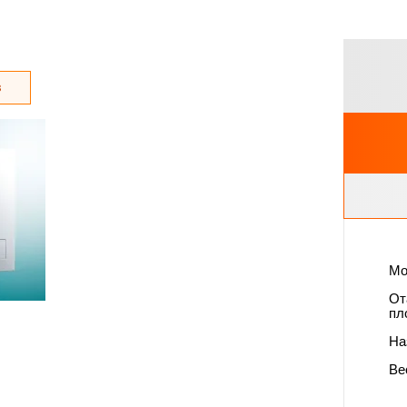
з
Мо
От
пл
На
Вес