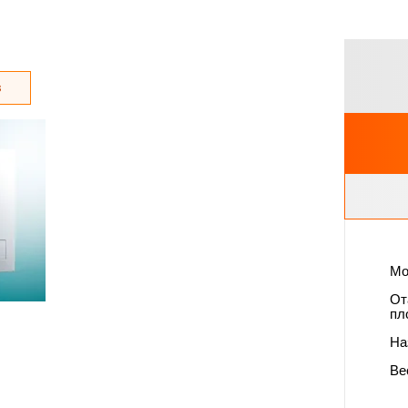
з
Мо
От
пл
На
Вес