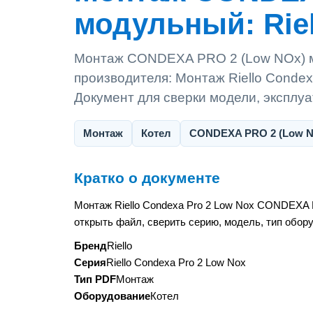
модульный: Riel
Монтаж CONDEXA PRO 2 (Low NOx) мо
производителя: Монтаж Riello Cond
Документ для сверки модели, эксплу
Монтаж
Котел
CONDEXA PRO 2 (Low 
Кратко о документе
Монтаж Riello Condexa Pro 2 Low Nox CONDEXA 
открыть файл, сверить серию, модель, тип обор
Бренд
Riello
Серия
Riello Condexa Pro 2 Low Nox
Тип PDF
Монтаж
Оборудование
Котел