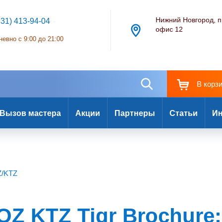
Нижний Новгород, п
831) 413-94-04
офис 12
евно с 9:00 до 21:00
В корз
Вызов мастера
Акции
Партнеры
Статьи
Ин
Z/KTZ
OZ KTZ Tigr Brochure: