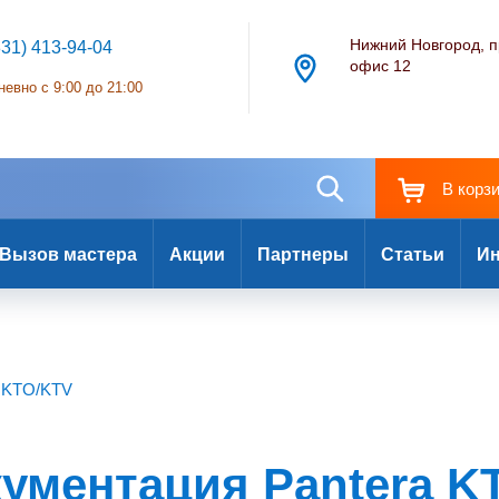
Нижний Новгород, п
831) 413-94-04
офис 12
евно с 9:00 до 21:00
В корз
Вызов мастера
Акции
Партнеры
Статьи
Ин
а KTO/KTV
кументация Pantera K