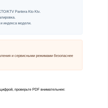
TO/KTV Pantera Kto Ktv.
алировка.
 и индекса модели.
авления и сервисными режимами безопаснее
 цифрой, проверьте PDF внимательнее: