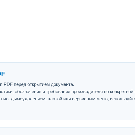
DF
ип PDF перед открытием документа.
истики, обозначения и требования производителя по конкретной
астью, дымоудалением, платой или сервисным меню, используйт