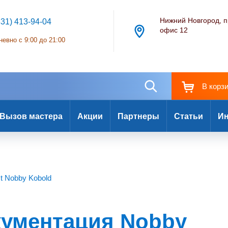
Нижний Новгород, п
831) 413-94-04
офис 12
евно с 9:00 до 21:00
В корз
Вызов мастера
Акции
Партнеры
Статьи
Ин
st Nobby Kobold
кументация Nobby