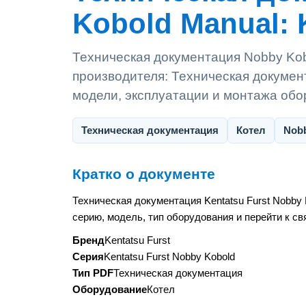
Kobold Manual: K
Техническая документация Nobby Kobo
производителя: Техническая документ
модели, эксплуатации и монтажа об
Техническая документация
Котел
Nob
Кратко о документе
Техническая документация Kentatsu Furst Nobby
серию, модель, тип оборудования и перейти к с
Бренд
Kentatsu Furst
Серия
Kentatsu Furst Nobby Kobold
Тип PDF
Техническая документация
Оборудование
Котел