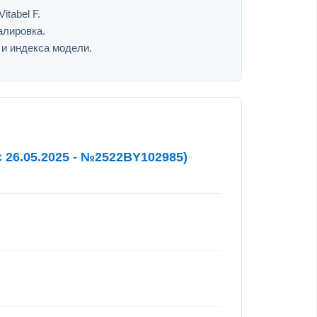
itabel F.
алировка.
 и индекса модели.
 26.05.2025 - №2522BY102985)