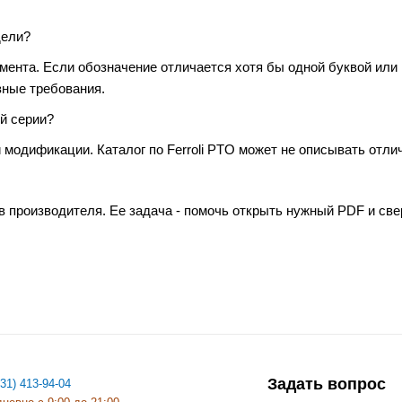
дели?
умента. Если обозначение отличается хотя бы одной буквой или
зные требования.
й серии?
 модификации. Каталог по Ferroli PTO может не описывать отлич
в производителя. Ее задача - помочь открыть нужный PDF и св
Задать вопрос
831) 413-94-04