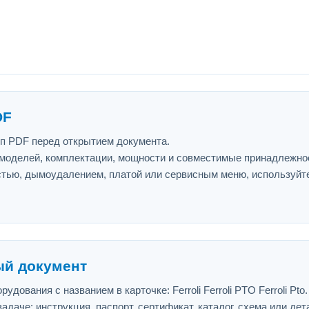
DF
ип PDF перед открытием документа.
 моделей, комплектации, мощности и совместимые принадлежно
астью, дымоудалением, платой или сервисным меню, используйт
ый документ
ования с названием в карточке: Ferroli Ferroli PTO Ferroli Pto.
адаче: инструкция, паспорт, сертификат, каталог, схема или дет