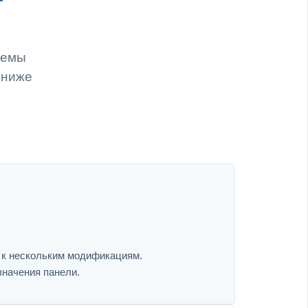
хемы
 ниже
я к нескольким модификациям.
значения панели.