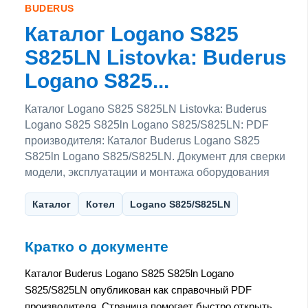
BUDERUS
Каталог Logano S825
S825LN Listovka: Buderus
Logano S825...
Каталог Logano S825 S825LN Listovka: Buderus
Logano S825 S825ln Logano S825/S825LN: PDF
производителя: Каталог Buderus Logano S825
S825ln Logano S825/S825LN. Документ для сверки
модели, эксплуатации и монтажа оборудования
Каталог
Котел
Logano S825/S825LN
Кратко о документе
Каталог Buderus Logano S825 S825ln Logano
S825/S825LN опубликован как справочный PDF
производителя. Страница помогает быстро открыть