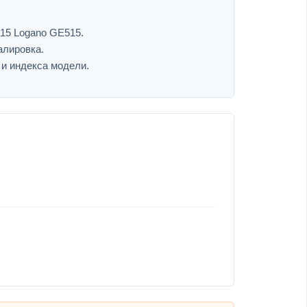
515 Logano GE515.
алировка.
 и индекса модели.