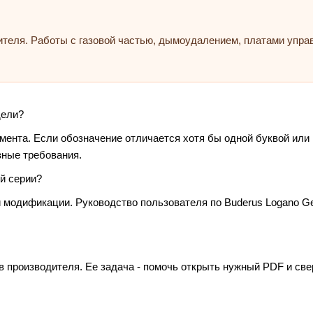
ителя. Работы с газовой частью, дымоудалением, платами упр
дели?
умента. Если обозначение отличается хотя бы одной буквой или
зные требования.
й серии?
и модификации. Руководство пользователя по Buderus Logano G
в производителя. Ее задача - помочь открыть нужный PDF и св