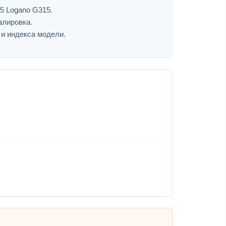
5 Logano G315.
алировка.
 и индекса модели.