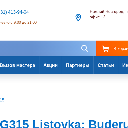
Нижний Новгород, п
831) 413-94-04
офис 12
евно с 9:00 до 21:00
В корз
Вызов мастера
Акции
Партнеры
Статьи
Ин
15
G315 Listovka: Buder