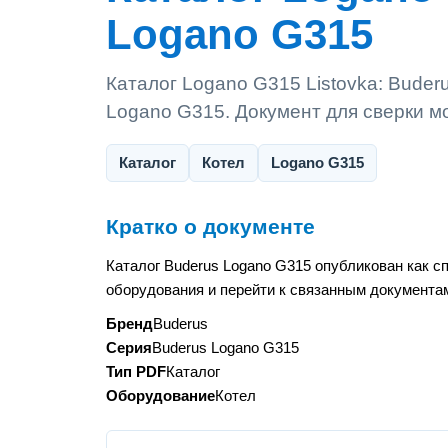
Logano G315
Каталог Logano G315 Listovka: Buder
Logano G315. Документ для сверки м
Каталог
Котел
Logano G315
Кратко о документе
Каталог Buderus Logano G315 опубликован как с
оборудования и перейти к связанным документам
Бренд
Buderus
Серия
Buderus Logano G315
Тип PDF
Каталог
Оборудование
Котел