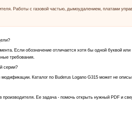
ителя. Работы с газовой частью, дымоудалением, платами упр
дели?
умента. Если обозначение отличается хотя бы одной буквой или
зные требования.
й серии?
 модификации. Каталог по Buderus Logano G315 может не описы
в производителя. Ее задача - помочь открыть нужный PDF и св