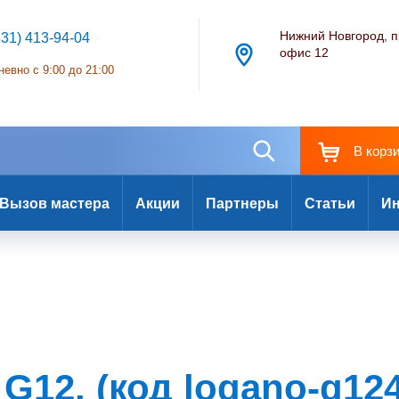
Нижний Новгород, п
831) 413-94-04
офис 12
евно с 9:00 до 21:00
В корз
Вызов мастера
Акции
Партнеры
Статьи
Ин
G12. (код logano-g124