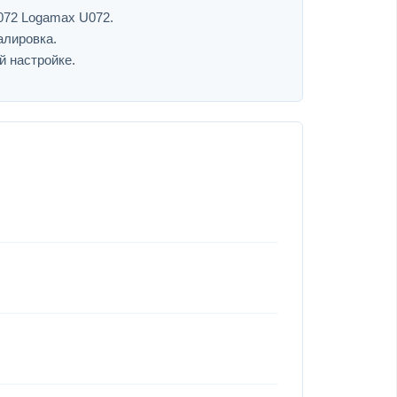
072 Logamax U072.
алировка.
й настройке.