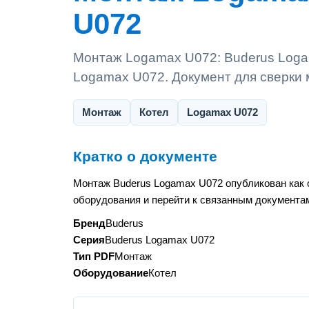
U072
Монтаж Logamax U072: Buderus Loga
Logamax U072. Документ для сверки 
Монтаж
Котел
Logamax U072
Кратко о документе
Монтаж Buderus Logamax U072 опубликован как 
оборудования и перейти к связанным документам
Бренд
Buderus
Серия
Buderus Logamax U072
Тип PDF
Монтаж
Оборудование
Котел