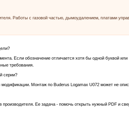
ителя. Работы с газовой частью, дымоудалением, платами упр
дели?
умента. Если обозначение отличается хотя бы одной буквой или
зные требования.
й серии?
и модификации. Монтаж по Buderus Logamax U072 может не опис
в производителя. Ее задача - помочь открыть нужный PDF и св