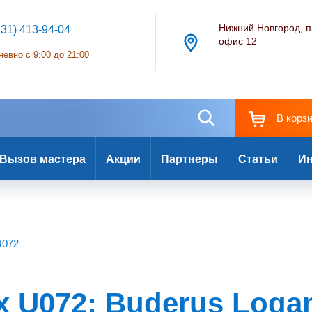
Нижний Новгород, п
831) 413-94-04
офис 12
евно с 9:00 до 21:00
В корз
Вызов мастера
Акции
Партнеры
Статьи
Ин
U072
 U072: Buderus Loga