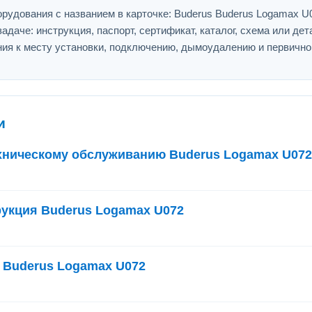
рудования с названием в карточке: Buderus Buderus Logamax U
адаче: инструкция, паспорт, сертификат, каталог, схема или дет
ия к месту установки, подключению, дымоудалению и первично
и
ехническому обслуживанию Buderus Logamax U072
рукция Buderus Logamax U072
 Buderus Logamax U072