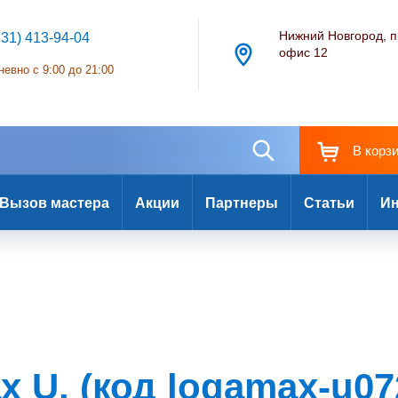
Нижний Новгород, п
831) 413-94-04
офис 12
евно с 9:00 до 21:00
В корз
Вызов мастера
Акции
Партнеры
Статьи
Ин
 U. (код logamax-u07