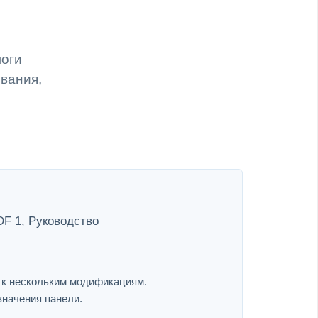
логи
ивания,
DF 1, Руководство
я к нескольким модификациям.
значения панели.