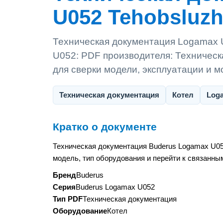
U052 Tehobsluzhi
Техническая документация Logamax 
U052: PDF производителя: Техническ
для сверки модели, эксплуатации и 
Техническая документация
Котел
Log
Кратко о документе
Техническая документация Buderus Logamax U05
модель, тип оборудования и перейти к связанны
Бренд
Buderus
Серия
Buderus Logamax U052
Тип PDF
Техническая документация
Оборудование
Котел