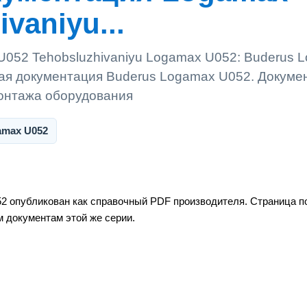
vaniyu...
U052 Tehobsluzhivaniyu Logamax U052: Buderus 
ая документация Buderus Logamax U052. Докуме
монтажа оборудования
amax U052
2 опубликован как справочный PDF производителя. Страница по
м документам этой же серии.