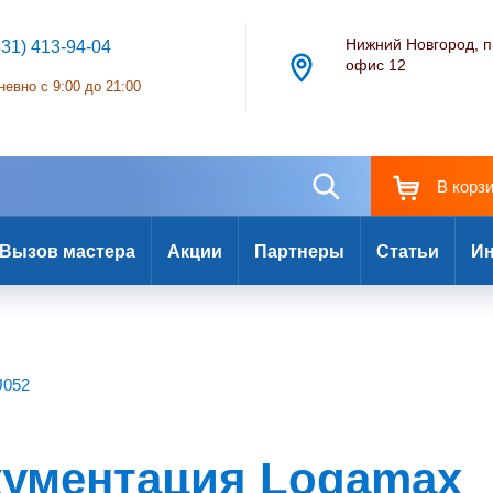
Нижний Новгород, п
831) 413-94-04
офис 12
евно с 9:00 до 21:00
В корз
Вызов мастера
Акции
Партнеры
Статьи
Ин
U052
кументация Logamax