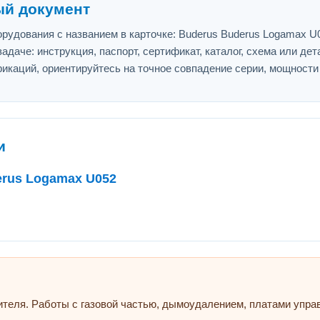
ый документ
рудования с названием в карточке: Buderus Buderus Logamax U
адаче: инструкция, паспорт, сертификат, каталог, схема или дет
икаций, ориентируйтесь на точное совпадение серии, мощности
и
erus Logamax U052
ителя. Работы с газовой частью, дымоудалением, платами упр