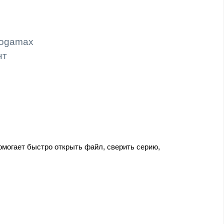
Logamax
нт
могает быстро открыть файл, сверить серию,