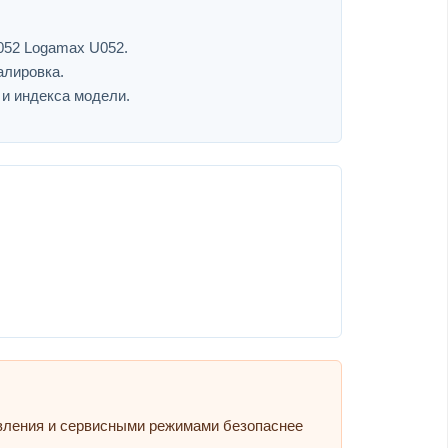
052 Logamax U052.
алировка.
 и индекса модели.
авления и сервисными режимами безопаснее