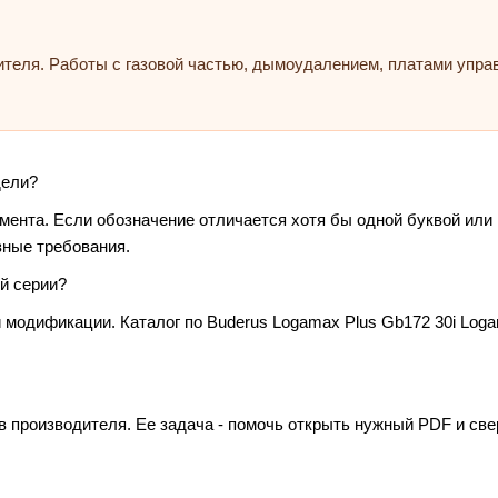
ителя. Работы с газовой частью, дымоудалением, платами упр
дели?
умента. Если обозначение отличается хотя бы одной буквой или
зные требования.
й серии?
 модификации. Каталог по Buderus Logamax Plus Gb172 30i Log
в производителя. Ее задача - помочь открыть нужный PDF и св