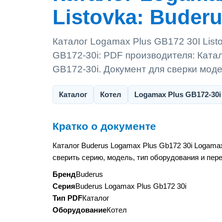
Listovka: Buderu
Каталог Logamax Plus GB172 30I List
GB172-30i: PDF производителя: Ката
GB172-30i. Документ для сверки мод
Каталог
Котел
Logamax Plus GB172-30i
Кратко о документе
Каталог Buderus Logamax Plus Gb172 30i Logama
сверить серию, модель, тип оборудования и пер
Бренд
Buderus
Серия
Buderus Logamax Plus Gb172 30i
Тип PDF
Каталог
Оборудование
Котел