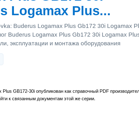
s Logamax Plus...
ovka: Buderus Logamax Plus Gb172 30i Logamax P
лог Buderus Logamax Plus Gb172 30i Logamax Plu
ели, эксплуатации и монтажа оборудования
x Plus GB172-30i опубликован как справочный PDF производите
ейти к связанным документам этой же серии.