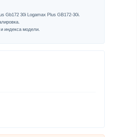
s Gb172 30i Logamax Plus GB172-30i.
алировка.
 и индекса модели.