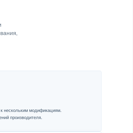
и
ивания,
я к нескольким модификациям.
ений производителя.