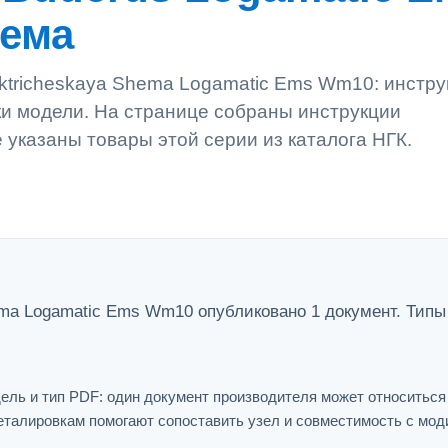
хема
ktricheskaya Shema Logamatic Ems Wm10: инстру
рки модели. На странице собраны инструкции
е указаны товары этой серии из каталога НГК.
ema Logamatic Ems Wm10 опубликовано 1 документ. Типы
ель и тип PDF: один документ производителя может относитьс
еталировкам помогают сопоставить узел и совместимость с мо