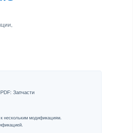
кции,
 PDF: Запчасти
я к нескольким модификациям.
дификацией.