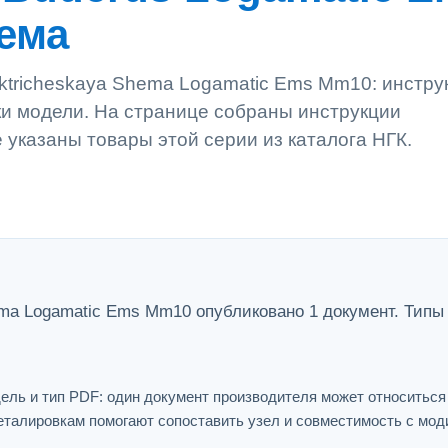
ема
ktricheskaya Shema Logamatic Ems Mm10: инстру
рки модели. На странице собраны инструкции
е указаны товары этой серии из каталога НГК.
ema Logamatic Ems Mm10 опубликовано 1 документ. Типы
ель и тип PDF: один документ производителя может относитьс
еталировкам помогают сопоставить узел и совместимость с мо