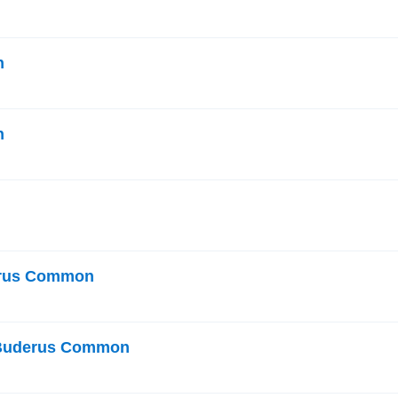
n
n
erus Common
Buderus Common