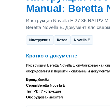
Manual: Beretta 
Инструкция Novella E 27 35 RAI PV Ma
Beretta Novella E. Документ для све
Инструкция
Котел
Novella E
Кратко о документе
Инструкция Beretta Novella E опубликован как 
оборудования и перейти к связанным документам
Бренд
Beretta
Серия
Beretta Novella E
Тип PDF
Инструкция
Оборудование
Котел