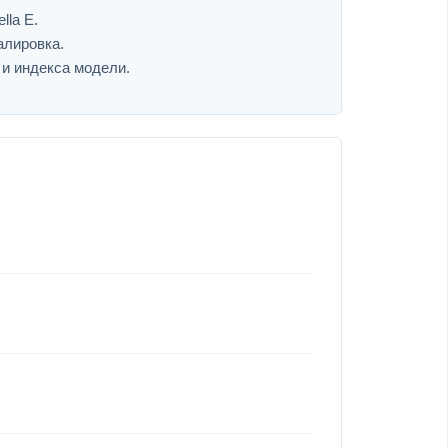
lla E.
алировка.
 и индекса модели.