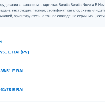
дования с названием в карточке: Beretta Beretta Novella E Nove
адаче: инструкция, паспорт, сертификат, каталог, схема или дет
икаций, ориентируйтесь на точное совпадение серии, мощности
и
/51 E RAI (PV)
 35/51 E RAI
 61/78 E RAI