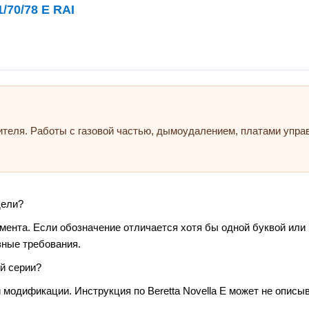
/70/78 E RAI
ителя. Работы с газовой частью, дымоудалением, платами упр
дели?
умента. Если обозначение отличается хотя бы одной буквой или
зные требования.
й серии?
 модификации. Инструкция по Beretta Novella E может не описыв