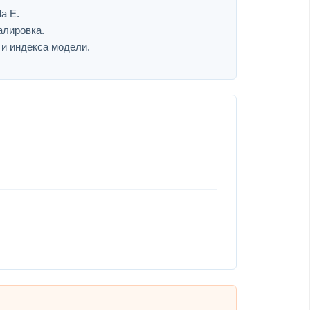
a E.
алировка.
 и индекса модели.