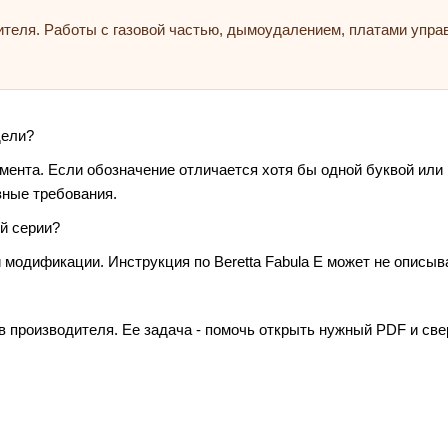
ителя. Работы с газовой частью, дымоудалением, платами упр
дели?
умента. Если обозначение отличается хотя бы одной буквой или
зные требования.
й серии?
 модификации. Инструкция по Beretta Fabula E может не описыв
в производителя. Ее задача - помочь открыть нужный PDF и св