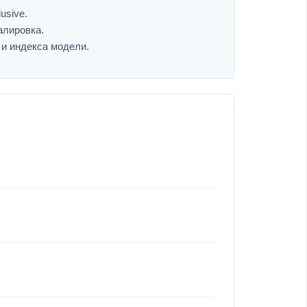
usive.
алировка.
 и индекса модели.