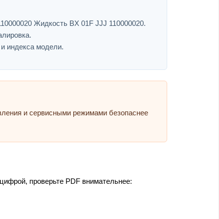
110000020 Жидкость BX 01F JJJ 110000020.
алировка.
 и индекса модели.
авления и сервисными режимами безопаснее
 цифрой, проверьте PDF внимательнее: