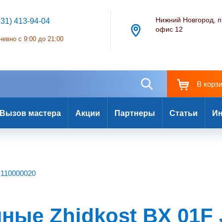
Нижний Новгород, п
831) 413-94-04
офис 12
евно с 9:00 до 21:00
В корз
Вызов мастера
Акции
Партнеры
Статьи
Ин
 110000020
ные Zhidkost BX 01F 