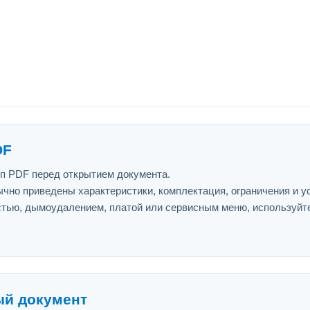
DF
ип PDF перед открытием документа.
ычно приведены характеристики, комплектация, ограничения и у
астью, дымоудалением, платой или сервисным меню, используйт
ый документ