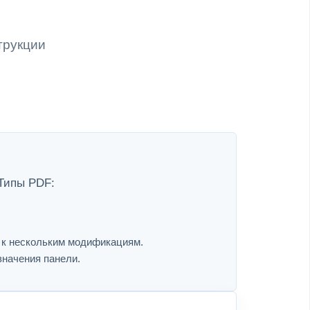
трукции
 Типы PDF:
я к нескольким модификациям.
значения панели.